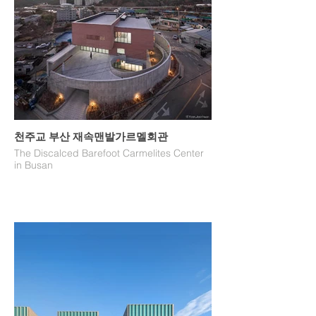
천주교 부산 재속맨발가르멜회관
The Discalced Barefoot Carmelites Center
in Busan