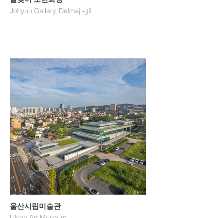
Johyun Gallery, Dalmaji-gil
울산시립미술관
Ulsan Art Museum